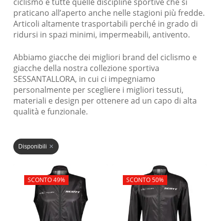
ciclismo e tutte quelle discipline sportive che si
praticano all’aperto anche nelle stagioni più fredde.
Articoli altamente trasportabili perché in grado di
ridursi in spazi minimi, impermeabili, antivento.
Abbiamo giacche dei migliori brand del ciclismo e
giacche della nostra collezione sportiva
SESSANTALLORA, in cui ci impegniamo
personalmente per scegliere i migliori tessuti,
materiali e design per ottenere ad un capo di alta
qualità e funzionale.
Disponibili
In offerta!
SCONTO 49%
In offerta!
SCONTO 50%