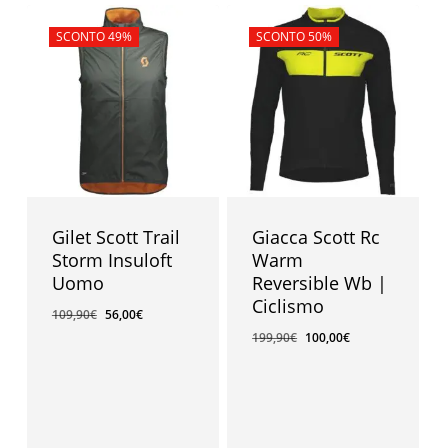
In offerta!
SCONTO 49%
In offerta!
SCONTO 50%
Gilet Scott Trail
Giacca Scott Rc
Storm Insuloft
Warm
Uomo
Reversible Wb |
Ciclismo
109,90
€
56,00
€
199,90
€
100,00
€