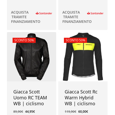
ACQUISTA
ACQUISTA
TRAMITE
TRAMITE
FINANZIAMENTO
FINANZIAMENTO
In offerta!
SCONTO 50%
In offerta!
SCONTO 50%
Giacca Scott
Giacca Scott Rc
Uomo RC TEAM
Warm Hybrid
WB | ciclismo
WB | ciclismo
89,90
€
44,95
€
119,90
€
60,00
€