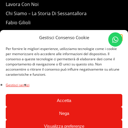
Lavora Con Noi
Chi Siamo – La Storia Di Sessantallora
Fabio Gilioli
ACCOUNT
Gestisci Consenso Cookie
CONTATTI
Per fornire le migliori esperienze, utilizziamo tecnologie come i cookie
per memorizzare e/o accedere alle informazioni del dispositivo. Il
Viale Industria 91, 41012
consenso a queste tecnologie ci permetterà di elaborare dati come il
Carpi (MO)
comportamento di navigazione o ID unici su questo sito. Non
acconsentire o ritirare il consenso può influire negativamente su alcune
+39 059 8637199
caratteristiche e funzioni.
Whatsapp
Gestisci servizi
shop@sessantallora.com
Lun-Ven 9:00-12:30 / 15:30-19:00
Accetta
Sab 9:00-12:30 / 15:30-18:30
Nega
Visualizza preferenze
© 2026 Sessantallora s.r.l. // P.IVA 03438410361 //
Privacy Policy
//
Cookie