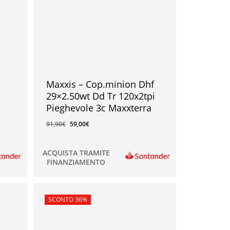
Maxxis – Cop.minion Dhf
29×2.50wt Dd Tr 120x2tpi
Pieghevole 3c Maxxterra
91,90
€
59,00
€
ACQUISTA TRAMITE
FINANZIAMENTO
59,00
€
In offerta!
SCONTO 36%