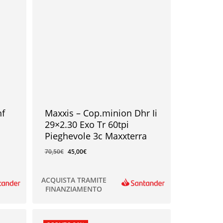
hf
Maxxis – Cop.minion Dhr Ii
29×2.30 Exo Tr 60tpi
Pieghevole 3c Maxxterra
70,50
€
45,00
€
ACQUISTA TRAMITE
FINANZIAMENTO
45,00
€