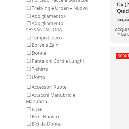
Portaborracce e Borracce
Dx (
Trekking e Urban – Nuovo
Quic
Abbigliamento
+
109,95
Abbigliamento
SESSANTALLORA
ACQUI
FINA
82,00
Tempo Libero
+
Borse e Zaini
Donna
In offe
SCONT
Pantaloni Corti e Lunghi
T-shirts
Uomo
Accessori Ruote
Attacchi Manubrio e
Manubrio
Bici
+
Bici - Nuovo
+
Bici da Donna