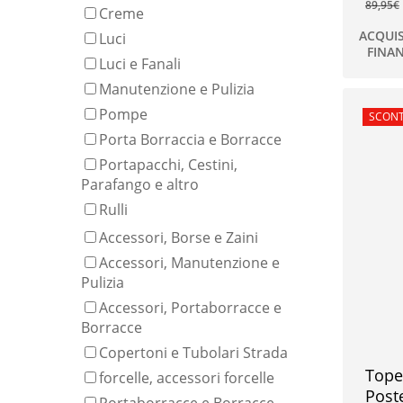
89,95
€
Creme
ACQUI
Luci
FINA
67,00
Luci e Fanali
Manutenzione e Pulizia
Pompe
In offe
SCONT
Porta Borraccia e Borracce
Portapacchi, Cestini,
Parafango e altro
Rulli
Accessori, Borse e Zaini
Accessori, Manutenzione e
Pulizia
Accessori, Portaborracce e
Borracce
Copertoni e Tubolari Strada
Tope
forcelle, accessori forcelle
Post