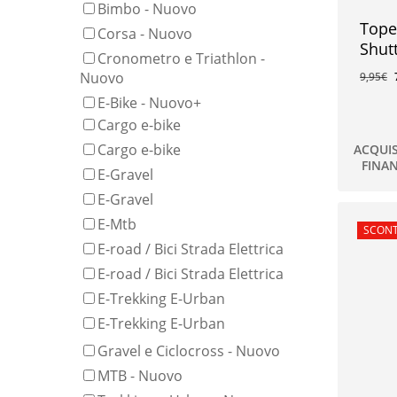
Bimbo - Nuovo
Tope
Corsa - Nuovo
Shut
Cronometro e Triathlon -
Nuovo
9,95
€
E-Bike - Nuovo
+
Cargo e-bike
Cargo e-bike
ACQUI
FINA
7,00
€
E-Gravel
E-Gravel
E-Mtb
In offe
SCONT
E-road / Bici Strada Elettrica
E-road / Bici Strada Elettrica
E-Trekking E-Urban
E-Trekking E-Urban
Gravel e Ciclocross - Nuovo
MTB - Nuovo