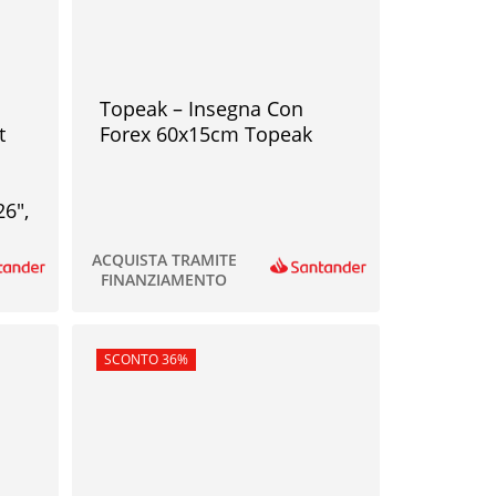
Topeak – Insegna Con
t
Forex 60x15cm Topeak
26″,
ACQUISTA TRAMITE
FINANZIAMENTO
In offerta!
SCONTO 36%