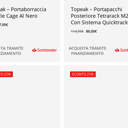
ak – Portaborraccia
Topeak – Portapacchi
tle Cage Al Nero
Posteriore Tetrarack M
Con Sistema Quicktrack
7,00
€
114,95
€
86,00
€
STA TRAMITE
ACQUISTA TRAMITE
NZIAMENTO
FINANZIAMENTO
86,00
€
rta!
O 25%
In offerta!
SCONTO 25%