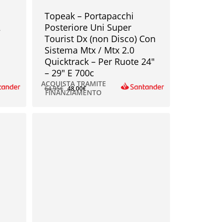
Topeak – Portapacchi
2
Posteriore Uni Super
Tourist Dx (non Disco) Con
Sistema Mtx / Mtx 2.0
Quicktrack – Per Ruote 24″
– 29″ E 700c
ACQUISTA TRAMITE
64,95
€
48,00
€
FINANZIAMENTO
48,00
€