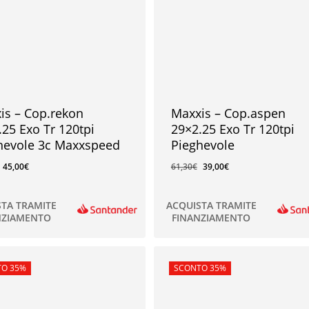
is – Cop.rekon
Maxxis – Cop.aspen
.25 Exo Tr 120tpi
29×2.25 Exo Tr 120tpi
hevole 3c Maxxspeed
Pieghevole
45,00
€
61,30
€
39,00
€
STA TRAMITE
ACQUISTA TRAMITE
NZIAMENTO
FINANZIAMENTO
€
39,00
€
rta!
O 35%
In offerta!
SCONTO 35%