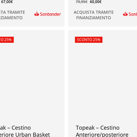
67,00
€
79,95
€
60,00
€
STA TRAMITE
ACQUISTA TRAMITE
NZIAMENTO
FINANZIAMENTO
€
60,00
€
rta!
O 25%
In offerta!
SCONTO 25%
ak – Cestino
Topeak – Cestino
eriore Urban Basket
Anteriore/posteriore