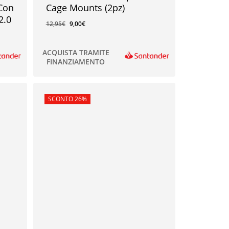
 Con
Cage Mounts (2pz)
2.0
12,95
€
9,00
€
ACQUISTA TRAMITE
FINANZIAMENTO
9,00
€
In offerta!
SCONTO 26%