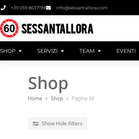
+39 059 8637199
info@sessantallora.com
SESSANTALLORA
SHOP
SERVIZI
TEAM
EVENTI
Shop
Home
Shop
Pagina 48
Show
Hide
Filters