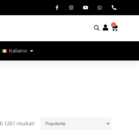
0
Italiano
i 1261 risultati