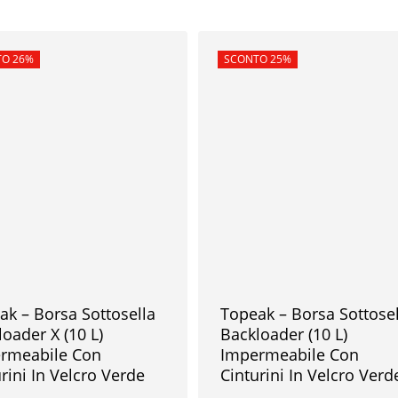
rta!
O 26%
In offerta!
SCONTO 25%
ak – Borsa Sottosella
Topeak – Borsa Sottosel
oader X (10 L)
Backloader (10 L)
rmeabile Con
Impermeabile Con
rini In Velcro Verde
Cinturini In Velcro Verd