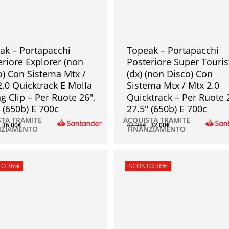
ak – Portapacchi
Topeak – Portapacchi
eriore Explorer (non
Posteriore Super Touris
o) Con Sistema Mtx /
(dx) (non Disco) Con
2.0 Quicktrack E Molla
Sistema Mtx / Mtx 2.0
g Clip – Per Ruote 26″,
Quicktrack – Per Ruote 
 (650b) E 700c
27.5″ (650b) E 700c
STA TRAMITE
ACQUISTA TRAMITE
36,00
€
42,95
€
32,00
€
NZIAMENTO
FINANZIAMENTO
€
32,00
€
rta!
O 36%
In offerta!
SCONTO 36%