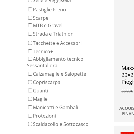
Selle e Reggisella
Pastiglie Freno
Scarpe
+
MTB e Gravel
Strada e Triathlon
Tacchette e Accessori
Tecnico
+
Abbigliamento tecnico
Sessantallora
Maxx
Calzamaglie e Salopette
29×2
Pieg
Copriscarpa
Guanti
56,90
€
Maglie
Manicotti e Gambali
ACQUI
FINA
Protezioni
37,00
Scaldacollo e Sottocasco