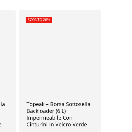
In offerta!
SCONTO 26%
la
Topeak – Borsa Sottosella
Backloader (6 L)
Impermeabile Con
e
Cinturini In Velcro Verde