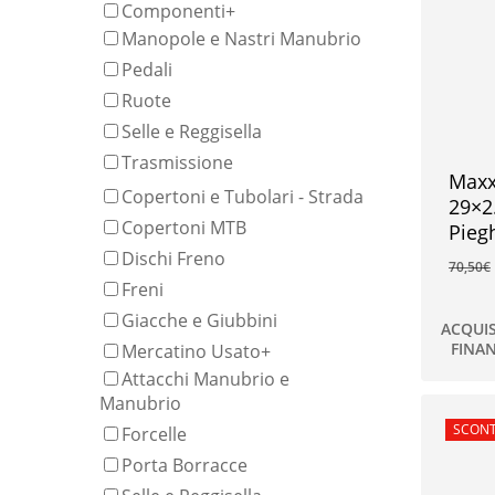
Componenti
+
Manopole e Nastri Manubrio
Pedali
Ruote
Selle e Reggisella
Trasmissione
Maxx
Copertoni e Tubolari - Strada
29×2
Copertoni MTB
Pieg
Dischi Freno
70,50
€
Freni
Giacche e Giubbini
ACQUI
FINA
Mercatino Usato
+
45,00
Attacchi Manubrio e
Manubrio
In offe
SCONT
Forcelle
Porta Borracce