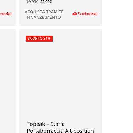
69,95
€
52,00
€
ACQUISTA TRAMITE
FINANZIAMENTO
52,00
€
In offerta!
SCONTO 31%
Topeak – Staffa
Portaborraccia Alt-position