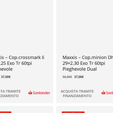
is – Cop.crossmark Ii
Maxxis – Cop.minion D
.25 Exo Tr 60tpi
29×2.30 Exo Tr 60tpi
hevole
Pieghevole Dual
37,00
€
56,90
€
37,00
€
STA TRAMITE
ACQUISTA TRAMITE
NZIAMENTO
FINANZIAMENTO
€
37,00
€