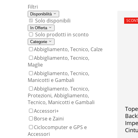
Filtri
Disponibilità
Solo disponibili
In offe
SCONT
In Offerta
Solo prodotti in sconto
Categorie
Abbigliamento, Tecnico, Calze
Abbigliamento, Tecnico,
Maglie
Abbigliamento, Tecnico,
Manicotti e Gambali
Abbigliamento. Tecnico,
Protezioni, Abbigliamento,
Tecnico, Manicotti e Gambali
Tope
Accessori
+
Backl
Borse e Zaini
Impe
Ciclocomputer e GPS e
Cintu
Accessori