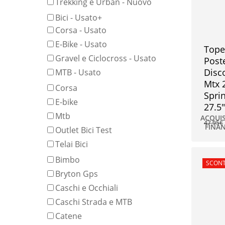
Trekking e Urban - Nuovo
Bici - Usato
+
Corsa - Usato
E-Bike - Usato
Tope
Gravel e Ciclocross - Usato
Post
Disc
MTB - Usato
Mtx 
Corsa
Sprin
E-bike
27.5″
Mtb
ACQUI
47,95
€
FINA
Outlet Bici Test
36,00
Telai Bici
Bimbo
In offe
SCONT
Bryton Gps
Caschi e Occhiali
Caschi Strada e MTB
Catene