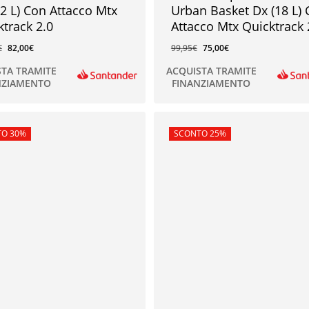
22 L) Con Attacco Mtx
Urban Basket Dx (18 L)
ktrack 2.0
Attacco Mtx Quicktrack 
€
82,00
€
99,95
€
75,00
€
STA TRAMITE
ACQUISTA TRAMITE
NZIAMENTO
FINANZIAMENTO
€
75,00
€
rta!
O 30%
In offerta!
SCONTO 25%